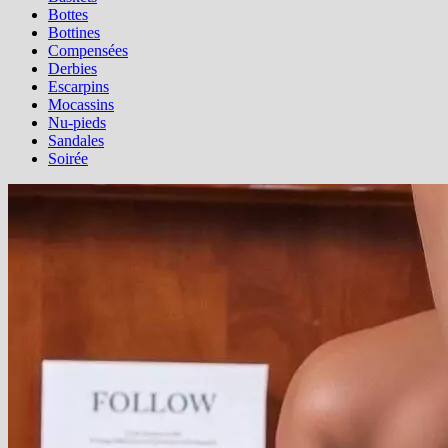
Bottes
Bottines
Compensées
Derbies
Escarpins
Mocassins
Nu-pieds
Sandales
Soirée