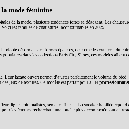
 la mode féminine
pitales de la mode, plusieurs tendances fortes se dégagent. Les chaussure
 Voici les familles de chaussures incontournables en 2025.
l adopte désormais des formes épaisses, des semelles crantées, du cuir
s populaires dans les collections Paris City Shoes, ces modèles allient ca
le. Leur laçage ouvert permet d’ajuster parfaitement le volume du pied
u des jeux de textures. Ce modèle est parfait pour allier
professionnali
ine fleur, lignes minimalistes, semelles fines… La sneaker habillée répon
t pour les femmes recherchant une touche plus décontractée tout en rest