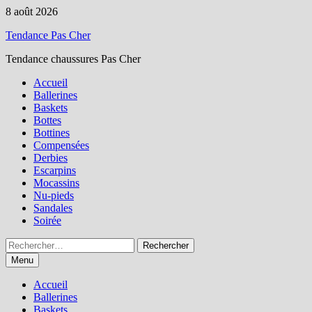
Passer
8 août 2026
au
Tendance Pas Cher
contenu
Tendance chaussures Pas Cher
Accueil
Ballerines
Baskets
Bottes
Bottines
Compensées
Derbies
Escarpins
Mocassins
Nu-pieds
Sandales
Soirée
Rechercher :
Menu
Accueil
Ballerines
Baskets