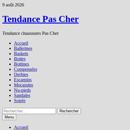
Passer
9 août 2026
au
contenu
Tendance Pas Cher
Tendance chaussures Pas Cher
Accueil
Ballerines
Baskets
Bottes
Bottines
Compensées
Derbies
Escarpins
Mocassins
Nu-pieds
Sandales
Soirée
Rechercher :
Menu
Accueil