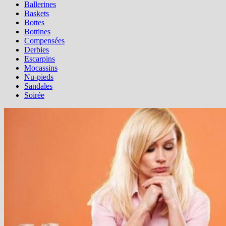
Ballerines
Baskets
Bottes
Bottines
Compensées
Derbies
Escarpins
Mocassins
Nu-pieds
Sandales
Soirée