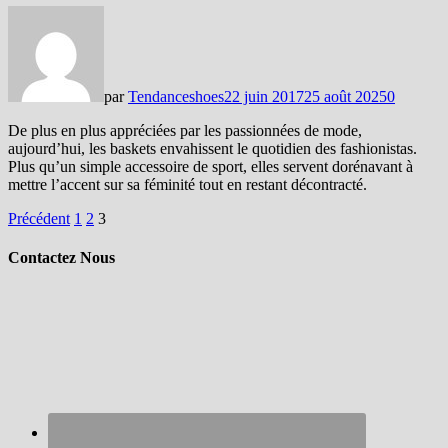
par
Tendanceshoes
22 juin 2017
25 août 2025
0
De plus en plus appréciées par les passionnées de mode,
aujourd’hui, les baskets envahissent le quotidien des fashionistas.
Plus qu’un simple accessoire de sport, elles servent dorénavant à
mettre l’accent sur sa féminité tout en restant décontracté.
Pagination
Précédent
1
2
3
des
Contactez Nous
publications