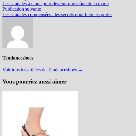
précédente :
Les sandales à clous pour devenir une icône de la mode
de
Publication
Publication suivante
l’article
suivante :
Les sandales compensées : les secrets pour bien les porter
Tendanceshoes
Voir tous les articles de Tendanceshoes →
Vous pourriez aussi aimer