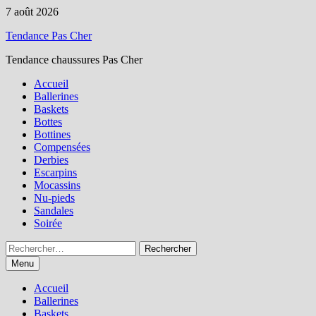
Passer
7 août 2026
au
Tendance Pas Cher
contenu
Tendance chaussures Pas Cher
Accueil
Ballerines
Baskets
Bottes
Bottines
Compensées
Derbies
Escarpins
Mocassins
Nu-pieds
Sandales
Soirée
Rechercher :
Menu
Accueil
Ballerines
Baskets