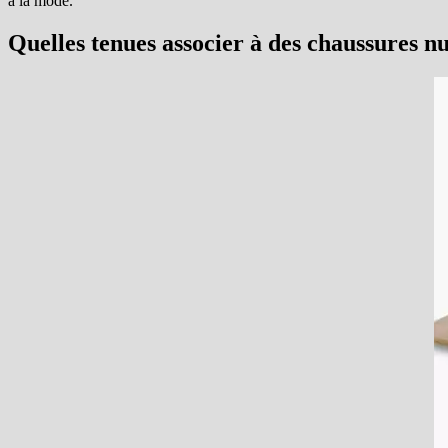
à la mode.
Quelles tenues associer à des chaussures n