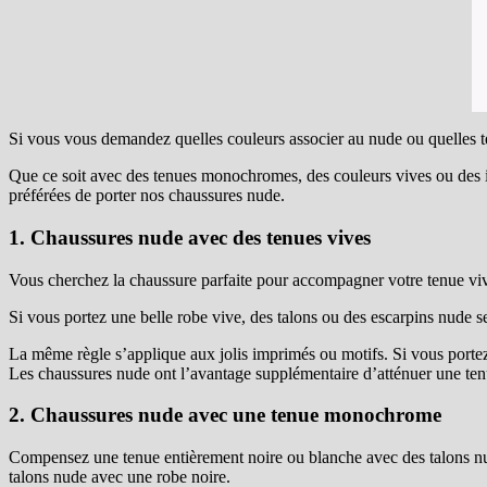
Si vous vous demandez quelles couleurs associer au nude ou quelles te
Que ce soit avec des tenues monochromes, des couleurs vives ou des 
préférées de porter nos chaussures nude.
1. Chaussures nude avec des tenues vives
Vous cherchez la chaussure parfaite pour accompagner votre tenue viv
Si vous portez une belle robe vive, des talons ou des escarpins nude se
La même règle s’applique aux jolis imprimés ou motifs. Si vous portez
Les chaussures nude ont l’avantage supplémentaire d’atténuer une ten
2. Chaussures nude avec une tenue monochrome
Compensez une tenue entièrement noire ou blanche avec des talons nud
talons nude avec une robe noire.